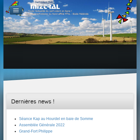
De par le monde
GALERIES
Galerie Photo
Galerie KAP
Galerie Vidéo
LIENS
Tous les liens du cerf-volant sur le Web
Proposer un lien sur votre site Web
Proposer un nouveau lien !
Forums
Adresses Clubs/Magasins
Dernières news !
Séance Kap au Hourdel en baie de Somme
Assemblée Générale 2022
Grand-Fort Philippe