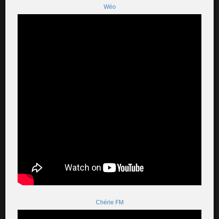
Wéo
Chérie FM