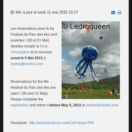
Mis à jour le lundi 11 mai 2015 10:27
Les réservations pour le 6e
Festival de Parc des Iles sont
ouvertes ! (30 et 31 Mai)
Veuillez remplir la
fiche
d'inscription
et la renvoyer
avant le 5 Mai 2015
à
miztral@miztral.com
Reservations for the 6th
Festival du Parc des Iles are
open ! (30 and 31 May)
Please complete the
registration
and return it
before May 5, 2015
at
miztral@miztral.com
Facebook :
http://www.facebook.com/Cerf.Volant.PDI