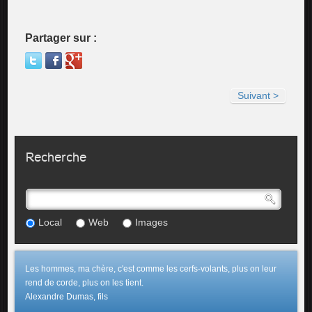
Partager sur :
Suivant >
Recherche
Local
Web
Images
Les hommes, ma chère, c'est comme les cerfs-volants, plus on leur
rend de corde, plus on les tient.
Alexandre Dumas, fils