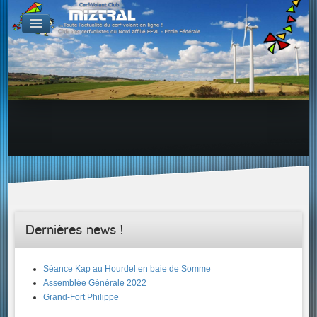
De par le monde
GALERIES
Galerie Photo
Galerie KAP
Galerie Vidéo
LIENS
Tous les liens du cerf-volant sur le Web
Proposer un lien sur votre site Web
Proposer un nouveau lien !
Forums
Adresses Clubs/Magasins
Dernières news !
Séance Kap au Hourdel en baie de Somme
Assemblée Générale 2022
Grand-Fort Philippe