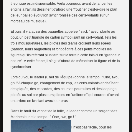
théorique est indispensable. Voilà pourquoi, avant de lancer les
engins à l'air, ils dessinent d'abord une "routine" c'est-à-dire le plan
de leur ballet (évolution synchronisée des cerfs-volants sur un
morceau de musique).
Et puis, il y a aussi des baguettes appelée " stick " avec, planté au
bout, un petit triangle de carton symbolisant un cerf-volant. Tels les
trois mousquetaires, les pilotes des teams croisent leurs épées
(pardon, leurs baguettes) et font décrire à ces petits mobiles les
figures qu'ils referont plus tard sur le terrain cette fois ci en "grandeur
nature". À cette étape, il s'agit d'abord de mémoriser la figure et de la
synchroniser.
Lors du vol, le leader (Chef de l'équipe) donne le tempo : "One, two,
go !" A chaque go, changement de cap, les cerfs-volants enchaînent
des piqués, des cascades, des courses poursuites et des loopings,
pilotés au sol par plusieurs pilotes en "uniforme" qui courent d'avant
en arrière en twistant avec leur bras.
Dans le bruit du vent et de la toile, le leader comme un sergent des
Marines hurle le tempo : " One, two, go ! "
Il n'est pas facile, pour les