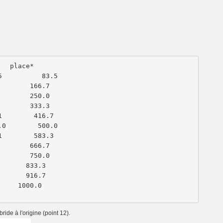
    place*
5          83.5
        166.7
        250.0
        333.3
1        416.7
.0        500.0
1        583.3
        666.7
        750.0
       833.3
       916.7
     1000.0
ride à l'origine (point 12).