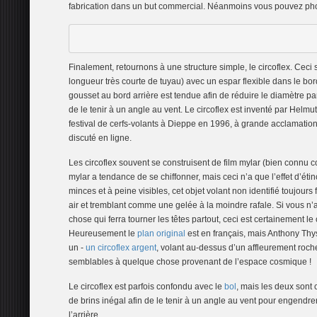
fabrication dans un but commercial. Néanmoins vous pouvez photo
Finalement, retournons à une structure simple, le circoflex. C
longueur très courte de tuyau) avec un espar flexible dans le bo
gousset au bord arrière est tendue afin de réduire le diamètre pa
de le tenir à un angle au vent. Le circoflex est inventé par Helmut
festival de cerfs-volants à Dieppe en 1996, à grande acclamation
discuté en ligne.
Les circoflex souvent se construisent de film mylar (bien conn
mylar a tendance de se chiffonner, mais ceci n’a que l’effet d’éti
minces et à peine visibles, cet objet volant non identifié toujou
air et tremblant comme une gelée à la moindre rafale. Si vous 
chose qui ferra tourner les têtes partout, ceci est certainement le 
Heureusement le
plan original
est en français, mais Anthony Th
un -
un circoflex argent
, volant au-dessus d’un affleurement roche
semblables à quelque chose provenant de l’espace cosmique !
Le circoflex est parfois confondu avec le
bol
, mais les deux sont 
de brins inégal afin de le tenir à un angle au vent pour engendr
l’arrière.