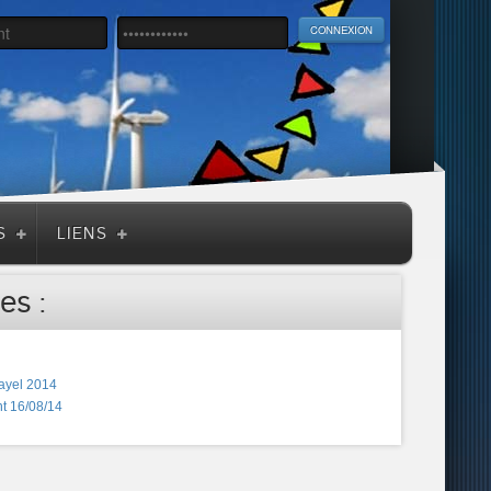
S
LIENS
es :
ayel 2014
t 16/08/14