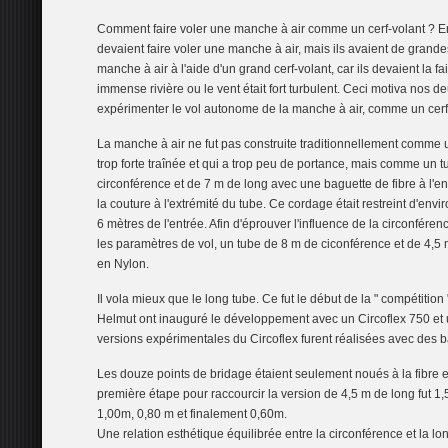
Comment faire voler une manche à air comme un cerf-volant ? E
devaient faire voler une manche à air, mais ils avaient de grandes 
manche à air à l'aide d'un grand cerf-volant, car ils devaient la f
immense rivière ou le vent était fort turbulent. Ceci motiva nos de
expérimenter le vol autonome de la manche à air, comme un cerf
La manche à air ne fut pas construite traditionnellement comme 
trop forte traînée et qui a trop peu de portance, mais comme un 
circonférence et de 7 m de long avec une baguette de fibre à l'e
la couture à l'extrémité du tube. Ce cordage était restreint d'env
6 mètres de l'entrée. Afin d'éprouver l'influence de la circonféren
les paramètres de vol, un tube de 8 m de ciconférence et de 4,5 m
en Nylon.
Il vola mieux que le long tube. Ce fut le début de la " compétitio
Helmut ont inauguré le développement avec un Circoflex 750 et 
versions expérimentales du Circoflex furent réalisées avec des 
Les douze points de bridage étaient seulement noués à la fibre et
première étape pour raccourcir la version de 4,5 m de long fut 1
1,00m, 0,80 m et finalement 0,60m.
Une relation esthétique équilibrée entre la circonférence et la l