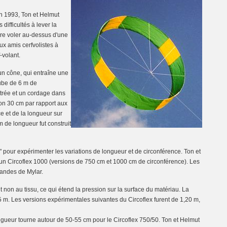
n 1993, Ton et Helmut
difficultés à lever la
aire voler au-dessus d'une
ux amis cerfvolistes à
-volant.
un cône, qui entraîne une
tube de 6 m de
ntrée et un cordage dans
iron 30 cm par rapport aux
ce et de la longueur sur
 de longueur fut construit
n " pour expérimenter les variations de longueur et de circonférence. Ton et
un Circoflex 1000 (versions de 750 cm et 1000 cm de circonférence). Les
bandes de Mylar.
 non au tissu, ce qui étend la pression sur la surface du matériau. La
,5 m. Les versions expérimentales suivantes du Circoflex furent de 1,20 m,
ongueur tourne autour de 50-55 cm pour le Circoflex 750/50. Ton et Helmut