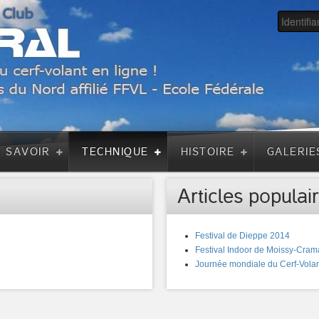
A SAVOIR
TECHNIQUE
HISTOIRE
GALERIE
Articles populair
Festival de Dieppe 2014
Festival Indoor de Moissy-Cram
Journée mondiale du Cerf-Volan