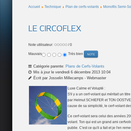
Accueil
Technique
Plan de cerfs-volants
Monofils Semi-S
LE CIRCOFLEX
Note utilisateur:
/ 0
Mauvais
Très bien
Catégorie parente:
Plans de Cerfs-Volants
Mis à jour le vendredi 6 décembre 2013 10:04
Écrit par Josselin Millecamps - Webmaster
Luxe Calme et Volupté :
S'il y a un cerf-volant qui méritait un ti
par Helmut SCHIEFER et TON OOSTVEEN re
cause de sa simplicité, le cerf-volant d
Ce cerf-volant sera celui des années 20
volant. Ton qui est un grand ami cerfvo
publie. C'est ce qu'il a fait et je l'en 