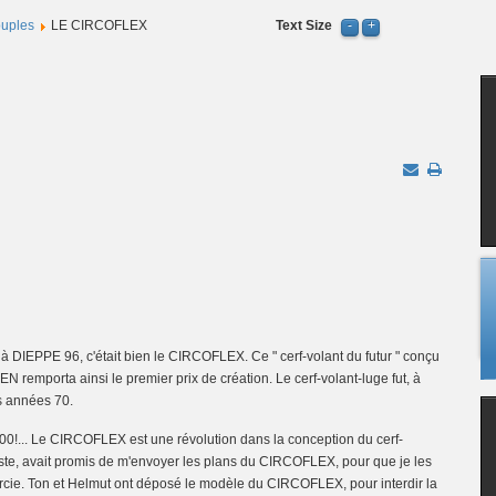
ouples
LE CIRCOFLEX
Text Size
tre à DIEPPE 96, c'était bien le CIRCOFLEX. Ce " cerf-volant du futur " conçu
mporta ainsi le premier prix de création. Le cerf-volant-luge fut, à
es années 70.
00!... Le CIRCOFLEX est une révolution dans la conception du cerf-
liste, avait promis de m'envoyer les plans du CIRCOFLEX, pour que je les
remercie. Ton et Helmut ont déposé le modèle du CIRCOFLEX, pour interdir la