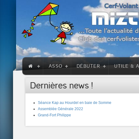
ASSO
DÉBUTER
UTILE & 
Dernières news !
Séance Kap au Hourdel en baie de Somme
Assemblée Générale 2022
Grand-Fort Philippe