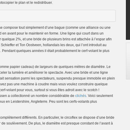
copier le plan et le redistribuer.
eci se compose tout simplement d’une bague (comme une alliance ou une
rd en avant pour le maintenir en forme. Une ligne qui court dans un
r quelque 2%, et une bride de plusieurs brins est attachée à l’espar afin
 Schieffer et Ton Oostveen, hollandais les deux, qui l’ont introduit au
. Pendant quelques années il était probablement le cerf-volant le plus
u comme papier cadeau) de largeurs de quelques mètres de diamètre. Le
nceler la lumière et améliorer le spectacle. Avec une bride et une ligne
rs fait sensation parmi les spectateurs, suspendu presque immobile en plein
n’avez pas une machine à coudre mais vous voulez construire quelque
cerf-volant pour vous, surtout si vous êtes adroit avec le scotch !
yssen a collectionné un nombre considérable de
clichés
. Voici seulement
ux en Leistershire, Angleterre. Peu sont les cerfs-volants plus
complètement différents. En particulier, le circoflex se dispose d’une bride
er de soulèvement. De plus, le diamètre est presque constant de l’avant à