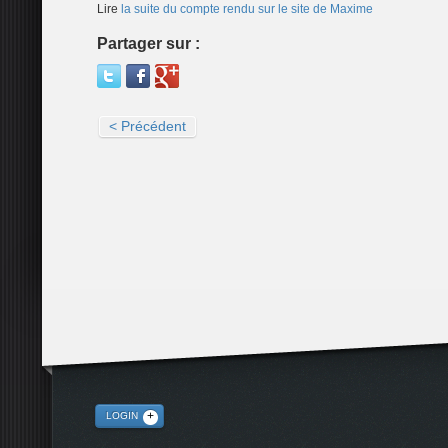
Lire
la suite du compte rendu sur le site de Maxime
Partager sur :
< Précédent
LOGIN