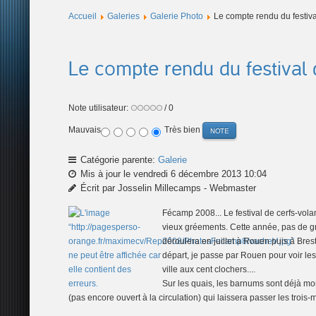
Accueil
Galeries
Galerie Photo
Le compte rendu du festi
Le compte rendu du festiva
Note utilisateur:
/ 0
Mauvais
Très bien
Catégorie parente:
Galerie
Mis à jour le vendredi 6 décembre 2013 10:04
Écrit par Josselin Millecamps - Webmaster
Fécamp 2008... Le festival de cerfs-vol
vieux gréements. Cette année, pas de gr
déroulera en juillet à Rouen puis à Br
départ, je passe par Rouen pour voir le
ville aux cent clochers....
Sur les quais, les barnums sont déjà mont
(pas encore ouvert à la circulation) qui laissera passer les trois-