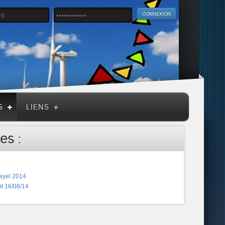
S
LIENS
es :
ayel 2014
t 16/08/14