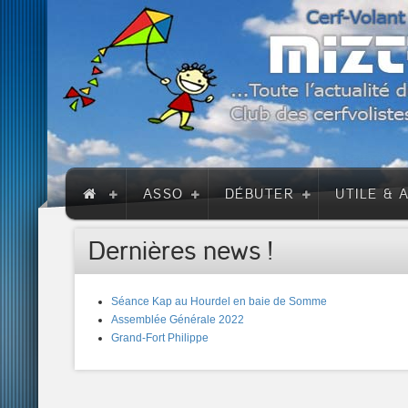
ASSO
DÉBUTER
UTILE & 
Dernières news !
Séance Kap au Hourdel en baie de Somme
Assemblée Générale 2022
Grand-Fort Philippe