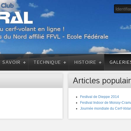
A SAVOIR
TECHNIQUE
HISTOIRE
GALERIE
Articles populair
Festival de Dieppe 2014
Festival Indoor de Moissy-Cram
Journée mondiale du Cerf-Volan