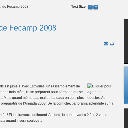
val de Fécamp 2008
Text Size
l de Fécamp 2008
ants est jumelé avec Estivoiles, un rassemblement de
ands trois-mâts, ils se préparent pour l'Armada qui se
est... Mais quand même pas mal de bateaux en bois plus modestes. Au
s préparatifs de l'Armada 2008. De la corniche, panorama splendide sur la
és ! Et les travaux continuent. Au fond, le pont-levant à 2 fois 2 voies
mâts quand il sera soulevé...