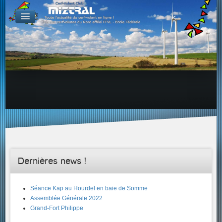
De par le monde
GALERIES
Galerie Photo
Galerie KAP
Galerie Vidéo
LIENS
Tous les liens du cerf-volant sur le Web
Proposer un lien sur votre site Web
Proposer un nouveau lien !
Forums
Adresses Clubs/Magasins
Dernières news !
Séance Kap au Hourdel en baie de Somme
Assemblée Générale 2022
Grand-Fort Philippe