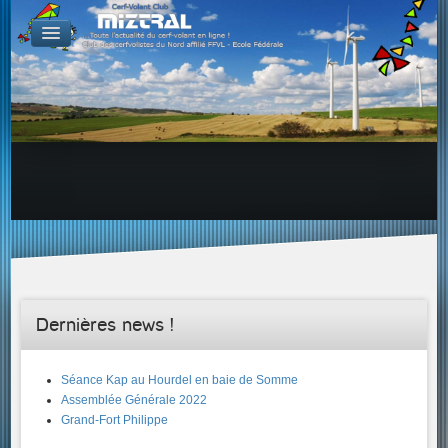
De par le monde
GALERIES
Galerie Photo
Galerie KAP
Galerie Vidéo
LIENS
Tous les liens du cerf-volant sur le Web
Proposer un lien sur votre site Web
Proposer un nouveau lien !
Forums
Adresses Clubs/Magasins
Dernières news !
Séance Kap au Hourdel en baie de Somme
Assemblée Générale 2022
Grand-Fort Philippe