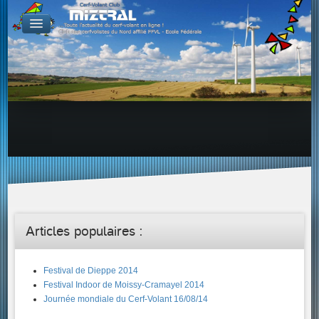
De par le monde
GALERIES
Galerie Photo
Galerie KAP
Galerie Vidéo
LIENS
Tous les liens du cerf-volant sur le Web
Proposer un lien sur votre site Web
Proposer un nouveau lien !
Forums
Adresses Clubs/Magasins
Articles populaires :
Festival de Dieppe 2014
Festival Indoor de Moissy-Cramayel 2014
Journée mondiale du Cerf-Volant 16/08/14