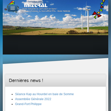
De par le monde
GALERIES
Galerie Photo
Galerie KAP
Galerie Vidéo
LIENS
Tous les liens du cerf-volant sur le Web
Proposer un lien sur votre site Web
Proposer un nouveau lien !
Forums
Adresses Clubs/Magasins
Dernières news !
Séance Kap au Hourdel en baie de Somme
Assemblée Générale 2022
Grand-Fort Philippe