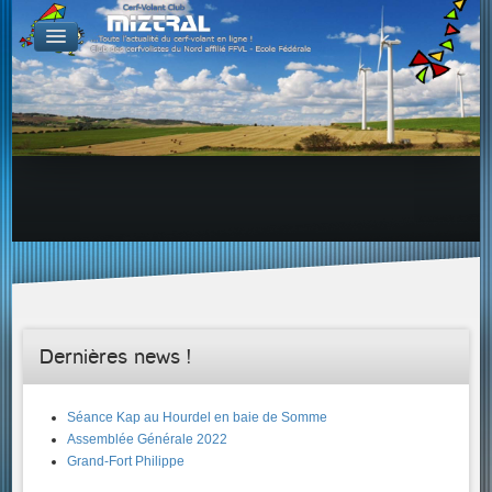
De par le monde
GALERIES
Galerie Photo
Galerie KAP
Galerie Vidéo
LIENS
Tous les liens du cerf-volant sur le Web
Proposer un lien sur votre site Web
Proposer un nouveau lien !
Forums
Adresses Clubs/Magasins
Dernières news !
Séance Kap au Hourdel en baie de Somme
Assemblée Générale 2022
Grand-Fort Philippe