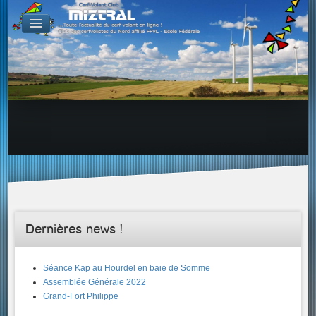
De par le monde
GALERIES
Galerie Photo
Galerie KAP
Galerie Vidéo
LIENS
Tous les liens du cerf-volant sur le Web
Proposer un lien sur votre site Web
Proposer un nouveau lien !
Forums
Adresses Clubs/Magasins
Dernières news !
Séance Kap au Hourdel en baie de Somme
Assemblée Générale 2022
Grand-Fort Philippe