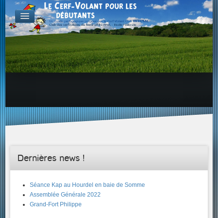
FABRICATION
Exemple d'atelier & de projets
Aérodynamique
Familles de Cerf-Volant
ENVOL & PILOTAGE
Choix du site, etc...
Envol & Sécurité
Envol & Aérologie
Envol
SAVOIR +...
Dernières news !
Séance Kap au Hourdel en baie de Somme
Assemblée Générale 2022
Grand-Fort Philippe