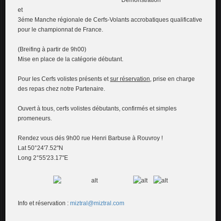
Démonstration
et
3éme Manche régionale de Cerfs-Volants accrobatiques qualificative
pour le championnat de France
.
(Breifing à partir de 9h00)
Mise en place de la catégorie débutant
.
Pour les Cerfs volistes présents et
sur réservation
, prise en charge
des repas chez notre Partenaire.
Ouvert à tous, cerfs volistes débutants, confirmés et simples
promeneurs
.
Rendez vous dés 9h00 rue Henri Barbuse à Rouvroy !
Lat 50°24'7.52"N
Long 2°55'23.17"E
Info et réservation :
miztral@miztral.com