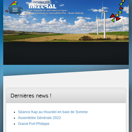
De par le monde
GALERIES
Galerie Photo
Galerie KAP
Galerie Vidéo
LIENS
Tous les liens du cerf-volant sur le Web
Proposer un lien sur votre site Web
Proposer un nouveau lien !
Forums
Adresses Clubs/Magasins
Dernières news !
Séance Kap au Hourdel en baie de Somme
Assemblée Générale 2022
Grand-Fort Philippe