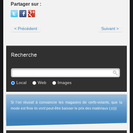
Partager sur :
< Précédent
Suivant >
Recherche
Local
Web
Images
Si l’on réussit à convaincre les magasins de cerfs-volants, que la
mode est finie ils vont peut-être baisser le prix des matériaux (;o)))