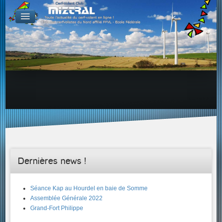
De par le monde
GALERIES
Galerie Photo
Galerie KAP
Galerie Vidéo
LIENS
Tous les liens du cerf-volant sur le Web
Proposer un lien sur votre site Web
Proposer un nouveau lien !
Forums
Adresses Clubs/Magasins
Dernières news !
Séance Kap au Hourdel en baie de Somme
Assemblée Générale 2022
Grand-Fort Philippe