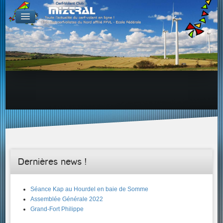
De par le monde
GALERIES
Galerie Photo
Galerie KAP
Galerie Vidéo
LIENS
Tous les liens du cerf-volant sur le Web
Proposer un lien sur votre site Web
Proposer un nouveau lien !
Forums
Adresses Clubs/Magasins
Dernières news !
Séance Kap au Hourdel en baie de Somme
Assemblée Générale 2022
Grand-Fort Philippe