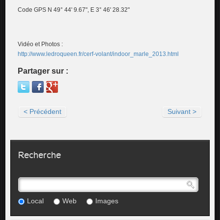
Code GPS N 49° 44' 9.67", E 3° 46' 28.32"
Vidéo et Photos :
http://www.ledroqueen.fr/cerf-volant/indoor_marle_2013.html
Partager sur :
< Précédent
Suivant >
Recherche
Local
Web
Images