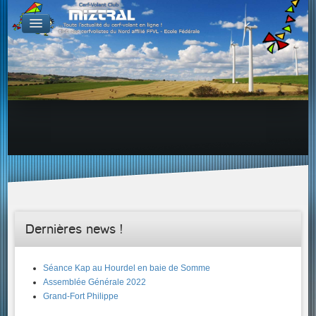
De par le monde
GALERIES
Galerie Photo
Galerie KAP
Galerie Vidéo
LIENS
Tous les liens du cerf-volant sur le Web
Proposer un lien sur votre site Web
Proposer un nouveau lien !
Forums
Adresses Clubs/Magasins
Dernières news !
Séance Kap au Hourdel en baie de Somme
Assemblée Générale 2022
Grand-Fort Philippe