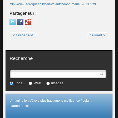
http://www.ledroqueen.fr/cerf-volant/indoor_marle_2013.html
Partager sur :
< Précédent
Suivant >
Recherche
Local
Web
Images
L'imagination s'élève plus haut que le meilleur cerf-volant.
Lauren Bacall