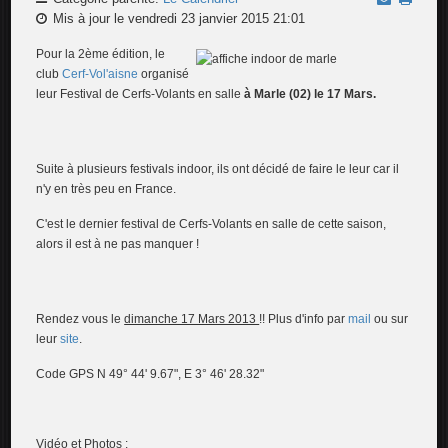
Mis à jour le vendredi 23 janvier 2015 21:01
Pour la 2ème édition, le
club
Cerf-Vol'aisne
organisé
leur Festival de Cerfs-Volants en salle
à Marle (02) le 17 Mars.
Suite à plusieurs festivals indoor, ils ont décidé de faire le leur car il
n'y en très peu en France.
C'est le dernier festival de Cerfs-Volants en salle de cette saison,
alors il est à ne pas manquer !
Rendez vous le
dimanche 17 Mars 2013
!! Plus d'info par
mail
ou sur
leur
site
.
Code GPS N 49° 44' 9.67", E 3° 46' 28.32"
Vidéo et Photos :