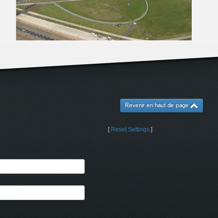
Revenir en haut de page
[
Reset Settings
]