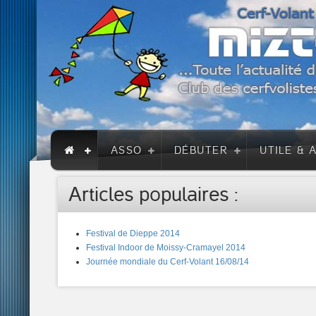
ASSO
DÉBUTER
UTILE & 
Articles populaires :
Festival de Dieppe 2014
Festival Indoor de Moissy-Cramayel 2014
Journée mondiale du Cerf-Volant 16/08/14