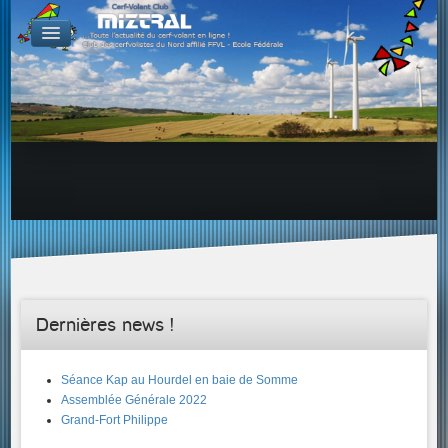
De par le monde
GALERIES
Galerie Photo
Galerie KAP
Galerie Vidéo
LIENS
Tous les liens du cerf-volant sur le Web
Proposer un lien sur votre site Web
Proposer un nouveau lien !
Forums
Adresses Clubs/Magasins
Dernières news !
Séance Kap au Hourdel en baie de Somme
Assemblée Générale 2022
Grand-Fort Philippe