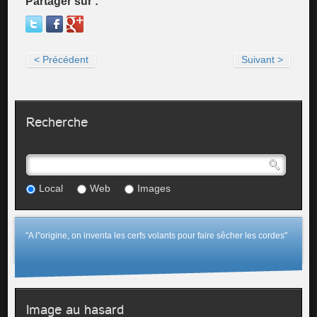
Partager sur :
< Précédent
Suivant >
Recherche
Local
Web
Images
"A l"origine, on inventa les cerfs volants pour faire sêcher les cordes"
Image au hasard