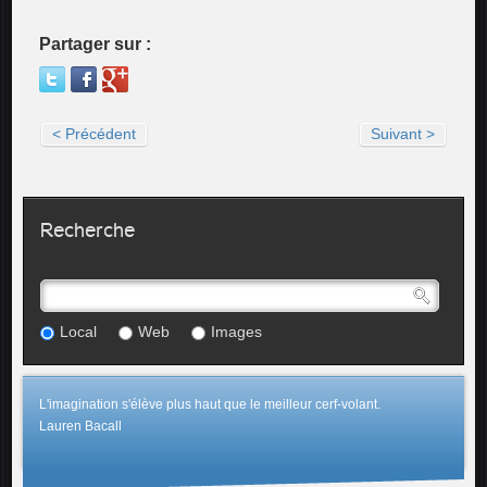
Partager sur :
< Précédent
Suivant >
Recherche
Local
Web
Images
L'imagination s'élève plus haut que le meilleur cerf-volant.
Lauren Bacall