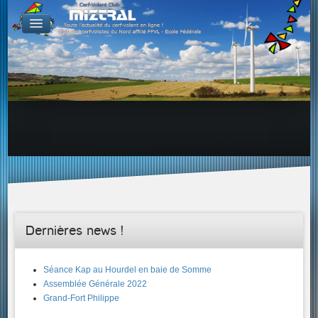
De par le monde
GALERIES
Galerie Photo
Galerie KAP
Galerie Vidéo
LIENS
Tous les liens du cerf-volant sur le Web
Proposer un lien sur votre site Web
Proposer un nouveau lien !
Forums
Adresses Clubs/Magasins
Dernières news !
Séance Kap au Hourdel en baie de Somme
Assemblée Générale 2022
Grand-Fort Philippe