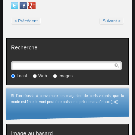
< Précédent
Suivant >
Recherche
Local
Web
Images
Si l’on réussit à convaincre les magasins de cerfs-volants, que la
mode est finie ils vont peut-être baisser le prix des matériaux (;o)))
Image au hasard