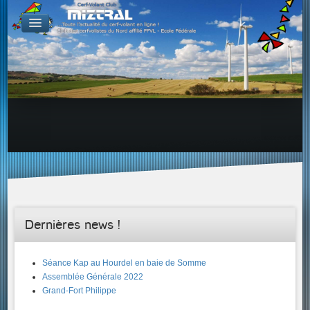
De par le monde
GALERIES
Galerie Photo
Galerie KAP
Galerie Vidéo
LIENS
Tous les liens du cerf-volant sur le Web
Proposer un lien sur votre site Web
Proposer un nouveau lien !
Forums
Adresses Clubs/Magasins
Dernières news !
Séance Kap au Hourdel en baie de Somme
Assemblée Générale 2022
Grand-Fort Philippe