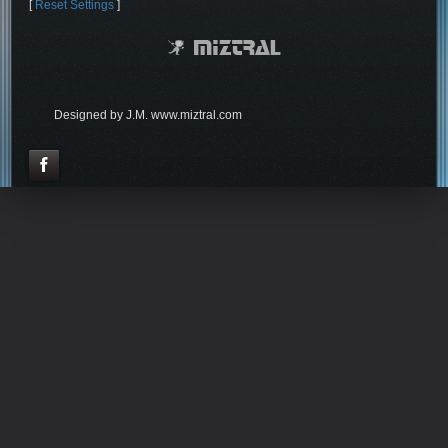
[
Reset Settings
]
Designed by J.M. www.miztral.com