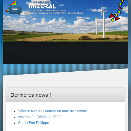
De par le monde
GALERIES
Galerie Photo
Galerie KAP
Galerie Vidéo
LIENS
Tous les liens du cerf-volant sur le Web
Proposer un lien sur votre site Web
Proposer un nouveau lien !
Forums
Adresses Clubs/Magasins
Dernières news !
Séance Kap au Hourdel en baie de Somme
Assemblée Générale 2022
Grand-Fort Philippe