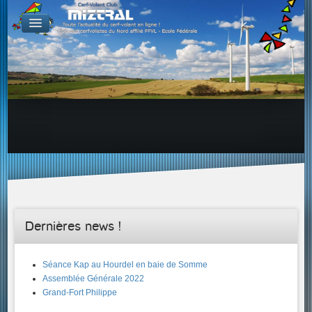
De par le monde
GALERIES
Galerie Photo
Galerie KAP
Galerie Vidéo
LIENS
Tous les liens du cerf-volant sur le Web
Proposer un lien sur votre site Web
Proposer un nouveau lien !
Forums
Adresses Clubs/Magasins
Dernières news !
Séance Kap au Hourdel en baie de Somme
Assemblée Générale 2022
Grand-Fort Philippe