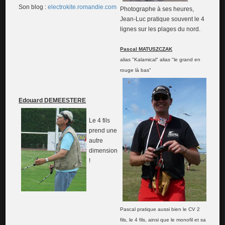
Son blog :
electrokite.romandie.com
Photographe à ses heures,
Jean-Luc pratique souvent le 4
lignes sur les plages du nord.
P
ascal MATUSZCZAK
alias "Kalamical" alias "le grand en
rouge là bas"
Edouard DEMEESTERE
Le 4 fils
prend une
autre
dimension
!
Pascal pratique aussi bien le CV 2
fils, le 4 fils, ainsi que le monofil et sa