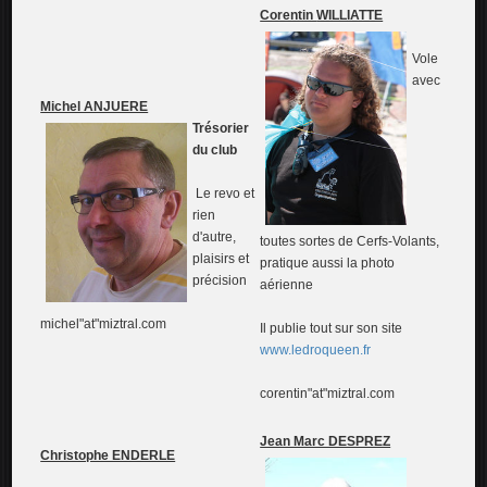
Corentin
WILLIATTE
Vole
avec
Michel ANJUERE
Trésorier
du club
Le revo et
rien
d'autre,
toutes sortes de Cerfs-Volants,
plaisirs et
pratique aussi la photo
précision
aérienne
michel"at"miztral.com
Il publie tout sur son site
www.ledroqueen.fr
corentin"at"miztral.com
Jean Marc DESPREZ
Christophe ENDERLE