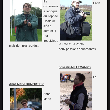
Il a
Entre
commencé
à l'époque
du trophée
Opale (le
siécle
dernier...)
Pur
freestyleur,
le Free et la Photo...
mais rien n'est perdu...
deux passions débordantes
Josselin MILLECAMPS
Le
Anne Marie DUMORTIER
Anne
Marie