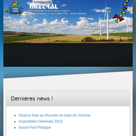
De par le monde
GALERIES
Galerie Photo
Galerie KAP
Galerie Vidéo
LIENS
Tous les liens du cerf-volant sur le Web
Proposer un lien sur votre site Web
Proposer un nouveau lien !
Forums
Adresses Clubs/Magasins
Dernières news !
Séance Kap au Hourdel en baie de Somme
Assemblée Générale 2022
Grand-Fort Philippe