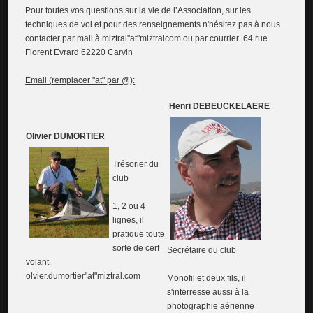
Pour toutes vos questions sur la vie de l’Association, sur les
techniques de vol et pour des renseignements n'hésitez pas à nous
contacter par mail à miztral"at"miztralcom ou par courrier 64 rue
Florent Evrard 62220 Carvin
Email (remplacer "at" par @):
Henri DEBEUCKELAERE
Olivier DUMORTIER
Trésorier du
club
1, 2 ou 4
lignes, il
pratique toute
sorte de cerf
Secrétaire du club
volant.
olvier.dumortier"at"miztral.com
Monofil et deux fils, il
s'interresse aussi à la
photographie aérienne