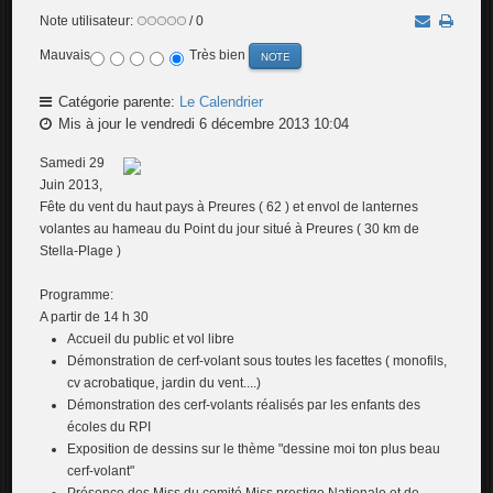
Note utilisateur:
/ 0
Mauvais
Très bien
Catégorie parente:
Le Calendrier
Mis à jour le vendredi 6 décembre 2013 10:04
Samedi 29
Juin 2013,
Fête du vent du haut pays à Preures ( 62 ) et envol de lanternes
volantes au hameau du Point du jour situé à Preures ( 30 km de
Stella-Plage )
Programme:
A partir de 14 h 30
Accueil du public et vol libre
Démonstration de cerf-volant sous toutes les facettes ( monofils,
cv acrobatique, jardin du vent....)
Démonstration des cerf-volants réalisés par les enfants des
écoles du RPI
Exposition de dessins sur le thème "dessine moi ton plus beau
cerf-volant"