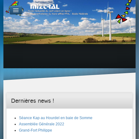
De par le monde
GALERIES
Galerie Photo
Galerie KAP
Galerie Vidéo
LIENS
Tous les liens du cerf-volant sur le Web
Proposer un lien sur votre site Web
Proposer un nouveau lien !
Forums
Adresses Clubs/Magasins
Dernières news !
Séance Kap au Hourdel en baie de Somme
Assemblée Générale 2022
Grand-Fort Philippe