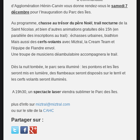
d’Agglomération Hénin-Carvin vous donne rendez-vous le
samedi 7
décembre
pour l’Inauguration du Parc des îles.
Au programme,
chasse au trésor du père Noël
,
trail nocturne
de la
Saint Nicolas ,et bien d’autres animations gratuites dès 15h (en
parallèle des inscriptions au trail) : échasses urbaines, biathlon
Mais aussi des
cerfs-volants
avec Miztral, la Cream Team et
l'équipe de Flandre envol.
Une troupe de musiciens déambulatoire accompagnera le trail.
Dès la nuit tombée, le parc sera illuminé : les pontons et les îles
seront mis en lumière, des flambeaux seront disposés sur le terril et
les cerfs volants seront illuminés.
A 19h30, un
spectacle laser
viendra sublimer le Parc des îles.
plus d'info sur
miztral@miztral.com
ou sur le site de la
CAHC
Partager sur :