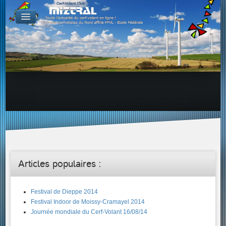
De par le monde
GALERIES
Galerie Photo
Galerie KAP
Galerie Vidéo
LIENS
Tous les liens du cerf-volant sur le Web
Proposer un lien sur votre site Web
Proposer un nouveau lien !
Forums
Adresses Clubs/Magasins
Articles populaires :
Festival de Dieppe 2014
Festival Indoor de Moissy-Cramayel 2014
Journée mondiale du Cerf-Volant 16/08/14