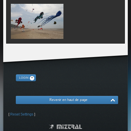
LOGIN
Revenir en haut de page
[
Reset Settings
]