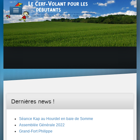
FABRICATION
Exemple d'atelier & de projets
Aérodynamique
Familles de Cerf-Volant
ENVOL & PILOTAGE
Choix du site, etc...
Envol & Sécurité
Envol & Aérologie
Envol
SAVOIR +...
Dernières news !
Séance Kap au Hourdel en baie de Somme
Assemblée Générale 2022
Grand-Fort Philippe