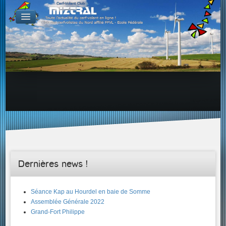
De par le monde
GALERIES
Galerie Photo
Galerie KAP
Galerie Vidéo
LIENS
Tous les liens du cerf-volant sur le Web
Proposer un lien sur votre site Web
Proposer un nouveau lien !
Forums
Adresses Clubs/Magasins
Dernières news !
Séance Kap au Hourdel en baie de Somme
Assemblée Générale 2022
Grand-Fort Philippe