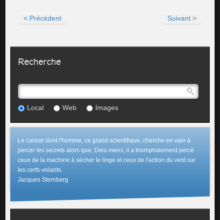
< Précédent
Suivant >
Recherche
Local
Web
Images
Le cancer dont l'homme, ce grand scientifique, cherche en vain à
percer les secrets alors que, Dieu merci, il a triomphalement percé
ceux de la machine à sécher le linge et ceux de l'action du vent sur
les cerfs-volants.
Jacques Sternberg