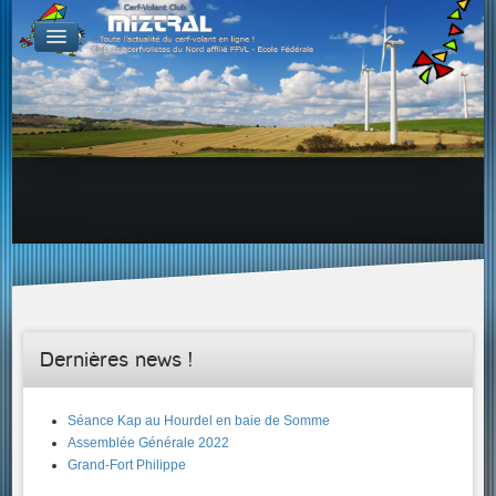
De par le monde
GALERIES
Galerie Photo
Galerie KAP
Galerie Vidéo
LIENS
Tous les liens du cerf-volant sur le Web
Proposer un lien sur votre site Web
Proposer un nouveau lien !
Forums
Adresses Clubs/Magasins
Dernières news !
Séance Kap au Hourdel en baie de Somme
Assemblée Générale 2022
Grand-Fort Philippe