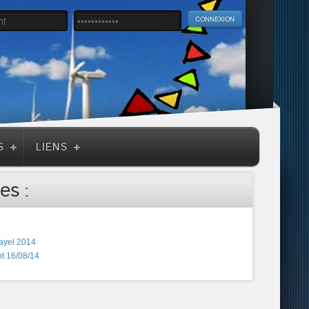
S
LIENS
es :
ayel 2014
t 16/08/14