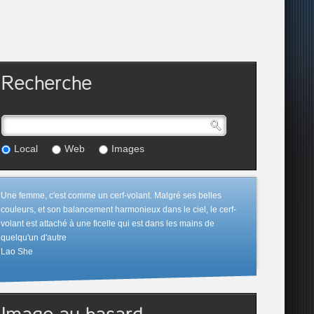
Recherche
Local
Web
Images
Une femme, c'est comme un cerf-volant. Malgré ses belles
couleurs, et son balancement harmonieux dans le ciel, le cerf-
volant est attaché à une ficelle qui est dans les mains de
quelqu'un d'autre
Lao She