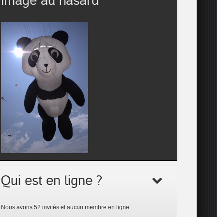
Image au hasard
Qui est en ligne ?
Nous avons 52 invités et aucun membre en ligne