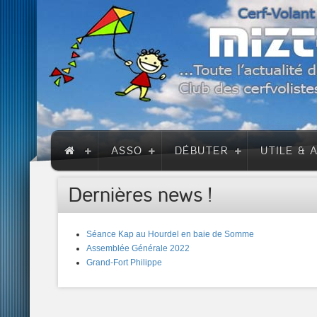
ASSO
DÉBUTER
UTILE & 
Dernières news !
Séance Kap au Hourdel en baie de Somme
Assemblée Générale 2022
Grand-Fort Philippe