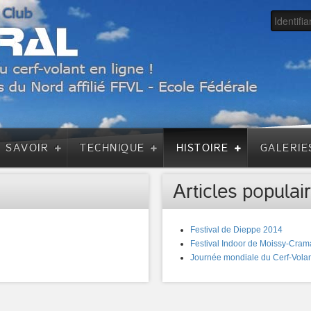
A SAVOIR
TECHNIQUE
HISTOIRE
GALERIE
Articles populair
Festival de Dieppe 2014
Festival Indoor de Moissy-Cram
Journée mondiale du Cerf-Volan