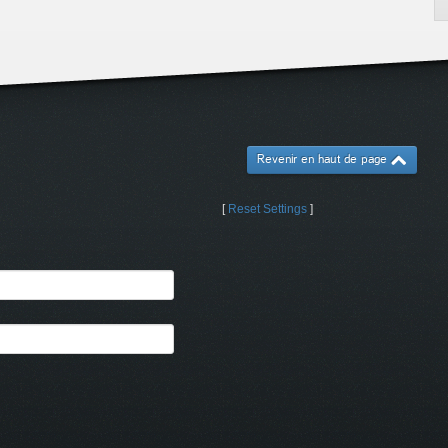
Revenir en haut de page
[
Reset Settings
]