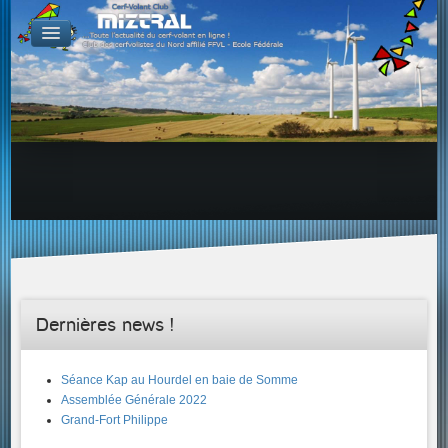
De par le monde
GALERIES
Galerie Photo
Galerie KAP
Galerie Vidéo
LIENS
Tous les liens du cerf-volant sur le Web
Proposer un lien sur votre site Web
Proposer un nouveau lien !
Forums
Adresses Clubs/Magasins
Dernières news !
Séance Kap au Hourdel en baie de Somme
Assemblée Générale 2022
Grand-Fort Philippe