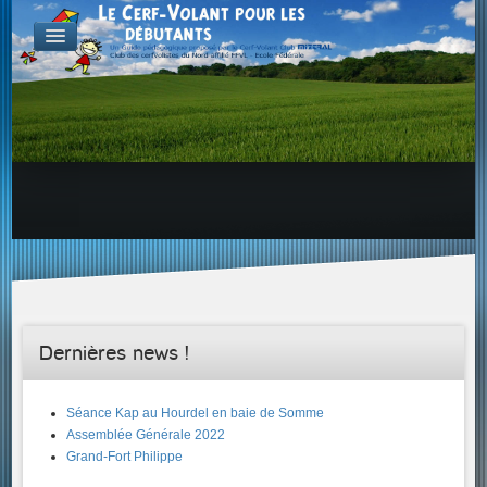
FABRICATION
Exemple d'atelier & de projets
Aérodynamique
Familles de Cerf-Volant
ENVOL & PILOTAGE
Choix du site, etc...
Envol & Sécurité
Envol & Aérologie
Envol
SAVOIR +...
Dernières news !
Séance Kap au Hourdel en baie de Somme
Assemblée Générale 2022
Grand-Fort Philippe