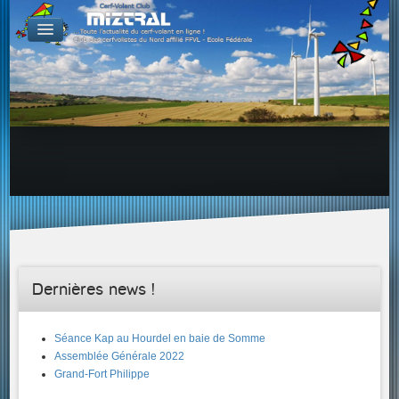
De par le monde
GALERIES
Galerie Photo
Galerie KAP
Galerie Vidéo
LIENS
Tous les liens du cerf-volant sur le Web
Proposer un lien sur votre site Web
Proposer un nouveau lien !
Forums
Adresses Clubs/Magasins
Dernières news !
Séance Kap au Hourdel en baie de Somme
Assemblée Générale 2022
Grand-Fort Philippe