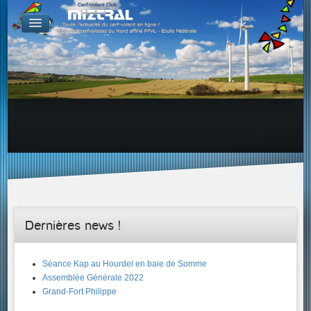
De par le monde
GALERIES
Galerie Photo
Galerie KAP
Galerie Vidéo
LIENS
Tous les liens du cerf-volant sur le Web
Proposer un lien sur votre site Web
Proposer un nouveau lien !
Forums
Adresses Clubs/Magasins
Dernières news !
Séance Kap au Hourdel en baie de Somme
Assemblée Générale 2022
Grand-Fort Philippe