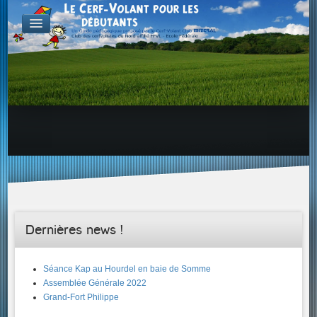
FABRICATION
Exemple d'atelier & de projets
Aérodynamique
Familles de Cerf-Volant
ENVOL & PILOTAGE
Choix du site, etc...
Envol & Sécurité
Envol & Aérologie
Envol
SAVOIR +...
Dernières news !
Séance Kap au Hourdel en baie de Somme
Assemblée Générale 2022
Grand-Fort Philippe