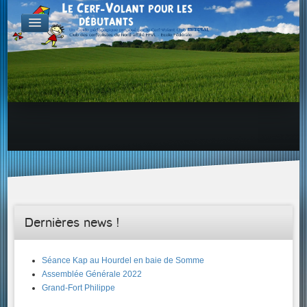
FABRICATION
Exemple d'atelier & de projets
Aérodynamique
Familles de Cerf-Volant
ENVOL & PILOTAGE
Choix du site, etc...
Envol & Sécurité
Envol & Aérologie
Envol
SAVOIR +...
Dernières news !
Séance Kap au Hourdel en baie de Somme
Assemblée Générale 2022
Grand-Fort Philippe