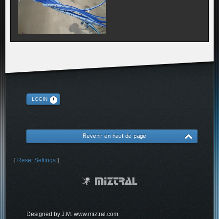
LOGIN
Revenir en haut de page
[
Reset Settings
]
Designed by J.M. www.miztral.com