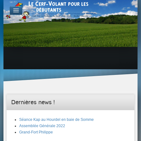
FABRICATION
Exemple d'atelier & de projets
Aérodynamique
Familles de Cerf-Volant
ENVOL & PILOTAGE
Choix du site, etc...
Envol & Sécurité
Envol & Aérologie
Envol
SAVOIR +...
Dernières news !
Séance Kap au Hourdel en baie de Somme
Assemblée Générale 2022
Grand-Fort Philippe