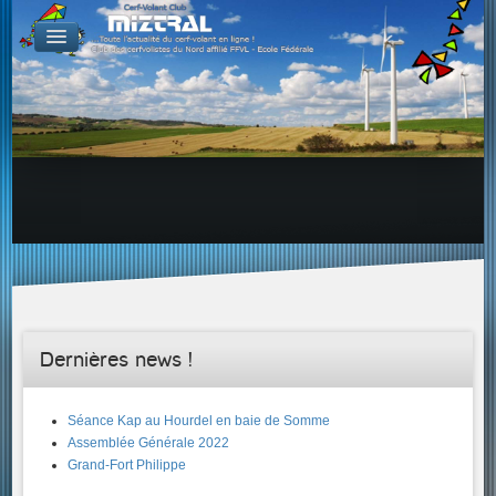
De par le monde
GALERIES
Galerie Photo
Galerie KAP
Galerie Vidéo
LIENS
Tous les liens du cerf-volant sur le Web
Proposer un lien sur votre site Web
Proposer un nouveau lien !
Forums
Adresses Clubs/Magasins
Dernières news !
Séance Kap au Hourdel en baie de Somme
Assemblée Générale 2022
Grand-Fort Philippe