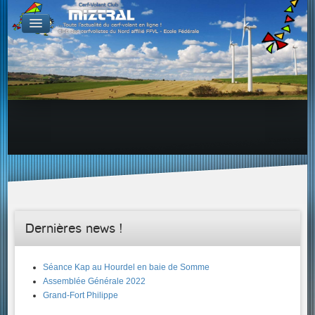
De par le monde
GALERIES
Galerie Photo
Galerie KAP
Galerie Vidéo
LIENS
Tous les liens du cerf-volant sur le Web
Proposer un lien sur votre site Web
Proposer un nouveau lien !
Forums
Adresses Clubs/Magasins
Dernières news !
Séance Kap au Hourdel en baie de Somme
Assemblée Générale 2022
Grand-Fort Philippe