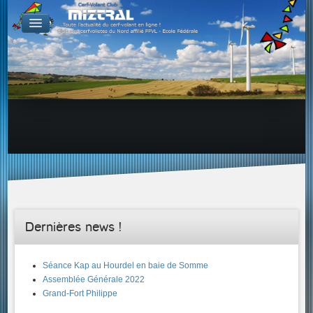
De par le monde
GALERIES
Galerie Photo
Galerie KAP
Galerie Vidéo
LIENS
Tous les liens du cerf-volant sur le Web
Proposer un lien sur votre site Web
Proposer un nouveau lien !
Forums
Adresses Clubs/Magasins
Dernières news !
Séance Kap au Hourdel en baie de Somme
Assemblée Générale 2022
Grand-Fort Philippe