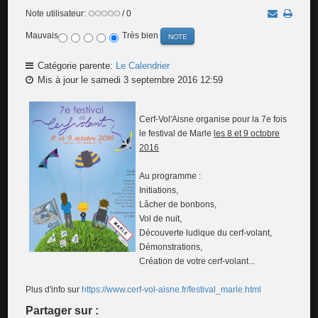
Note utilisateur:
/ 0
Mauvais
Très bien
Catégorie parente:
Le Calendrier
Mis à jour le samedi 3 septembre 2016 12:59
Cerf-Vol'Aisne organise pour la 7e fois
le festival de Marle
les 8 et 9 octobre
2016
Au programme :
Initiations,
Lâcher de bonbons,
Vol de nuit,
Découverte ludique du cerf-volant,
Démonstrations,
Création de votre cerf-volant...
Plus d'info sur
https://www.cerf-vol-aisne.fr/festival_marle.html
Partager sur :