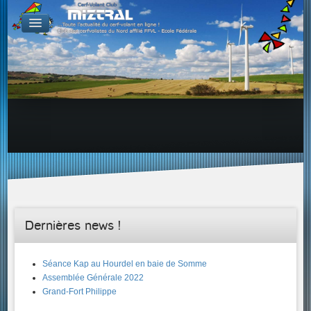
De par le monde
GALERIES
Galerie Photo
Galerie KAP
Galerie Vidéo
LIENS
Tous les liens du cerf-volant sur le Web
Proposer un lien sur votre site Web
Proposer un nouveau lien !
Forums
Adresses Clubs/Magasins
Dernières news !
Séance Kap au Hourdel en baie de Somme
Assemblée Générale 2022
Grand-Fort Philippe