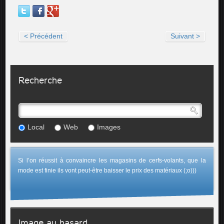
< Précédent
Suivant >
Recherche
Local
Web
Images
Si l’on réussit à convaincre les magasins de cerfs-volants, que la
mode est finie ils vont peut-être baisser le prix des matériaux (;o)))
Image au hasard