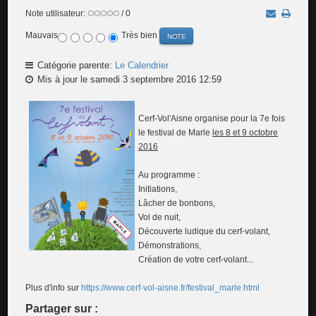
Note utilisateur:
/ 0
Mauvais
Très bien
Catégorie parente:
Le Calendrier
Mis à jour le samedi 3 septembre 2016 12:59
Cerf-Vol'Aisne organise pour la 7e fois
le festival de Marle
les 8 et 9 octobre
2016
Au programme :
Initiations,
Lâcher de bonbons,
Vol de nuit,
Découverte ludique du cerf-volant,
Démonstrations,
Création de votre cerf-volant...
Plus d'info sur
https://www.cerf-vol-aisne.fr/festival_marle.html
Partager sur :