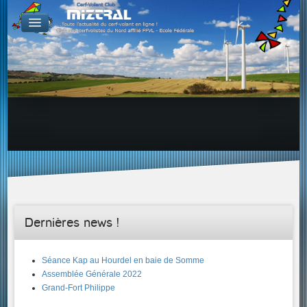
De par le monde
GALERIES
Galerie Photo
Galerie KAP
Galerie Vidéo
LIENS
Tous les liens du cerf-volant sur le Web
Proposer un lien sur votre site Web
Proposer un nouveau lien !
Forums
Adresses Clubs/Magasins
Dernières news !
Séance Kap au Hourdel en baie de Somme
Assemblée Générale 2022
Grand-Fort Philippe