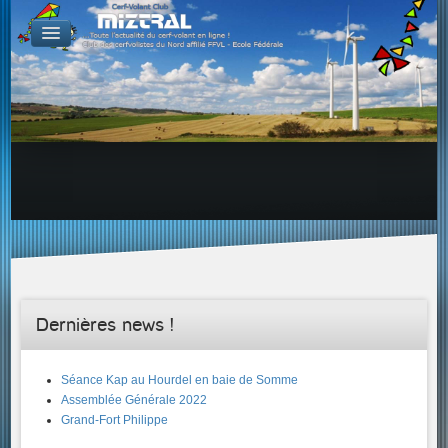
De par le monde
GALERIES
Galerie Photo
Galerie KAP
Galerie Vidéo
LIENS
Tous les liens du cerf-volant sur le Web
Proposer un lien sur votre site Web
Proposer un nouveau lien !
Forums
Adresses Clubs/Magasins
Dernières news !
Séance Kap au Hourdel en baie de Somme
Assemblée Générale 2022
Grand-Fort Philippe