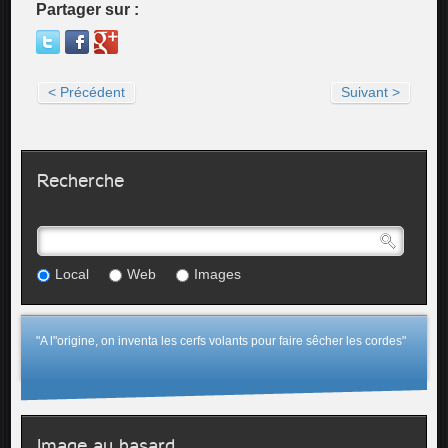
Partager sur :
< Précédent
Suivant >
Recherche
Local
Web
Images
"A l"origine, on inventa les cerfs volants pour faire sêcher les cordes"
Image au hasard