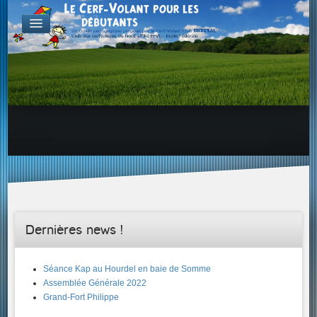
FABRICATION
Exemple d'atelier & de projets
Aérodynamique
Familles de Cerf-Volant
ENVOL & PILOTAGE
Choix du site, etc...
Envol & Sécurité
Envol & Aérologie
Envol
SAVOIR +...
Dernières news !
Séance Kap au Hourdel en baie de Somme
Assemblée Générale 2022
Grand-Fort Philippe