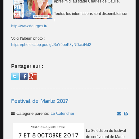
après midi au stade Charles de Gaulle.
Toutes les informations sont disponibles sur
:
http://www.dourges.fr/
Voici l'album photo :
https://photos.app.goo.gl/SoY9beK8yNDasiNd2
Partager sur :
Festival de Marle 2017
Catégorie parente:
Le Calendrier
La 8e édition du festival
de cerf-volant de Marle