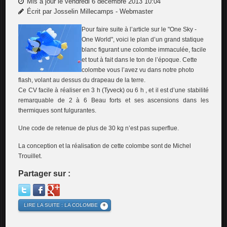
Mis à jour le vendredi 6 décembre 2013 10:04
Écrit par Josselin Millecamps - Webmaster
Pour faire suite à l’article sur le "One Sky -
One World", voici le plan d’un grand statique
blanc figurant une colombe immaculée, facile
et tout à fait dans le ton de l’époque. Cette
colombe vous l’avez vu dans notre photo
flash, volant au dessus du drapeau de la terre.
Ce CV facile à réaliser en 3 h (Tyveck) ou 6 h , et il est d’une stabilité
remarquable de 2 à 6 Beau forts et ses ascensions dans les
thermiques sont fulgurantes.
Une code de retenue de plus de 30 kg n’est pas superflue.
La conception et la réalisation de cette colombe sont de Michel
Trouillet.
Partager sur :
LIRE LA SUITE : LA COLOMBE