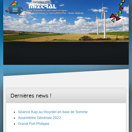
De par le monde
GALERIES
Galerie Photo
Galerie KAP
Galerie Vidéo
LIENS
Tous les liens du cerf-volant sur le Web
Proposer un lien sur votre site Web
Proposer un nouveau lien !
Forums
Adresses Clubs/Magasins
Dernières news !
Séance Kap au Hourdel en baie de Somme
Assemblée Générale 2022
Grand-Fort Philippe