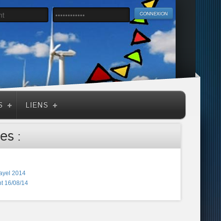
S
LIENS
es :
ayel 2014
t 16/08/14