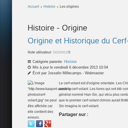
Accueil
Histoire
Les origines
Histoire - Origine
Origine et Historique du Cer
Note utilisateur:
/ 0
Catégorie parente:
Histoire
Mis à jour le vendredi 6 décembre 2013 10:04
Écrit par Josselin Millecamps - Webmaster
Le cerf-volant est d'origine orientale. Les C
aussi le cerf-volant. Les livres qui ont été 
général nommé Han-Sin, qui vécu plus centai
que le premier cerf-volant chinois aurait flot
Sin imagina le cerf-volant.
Partager sur :