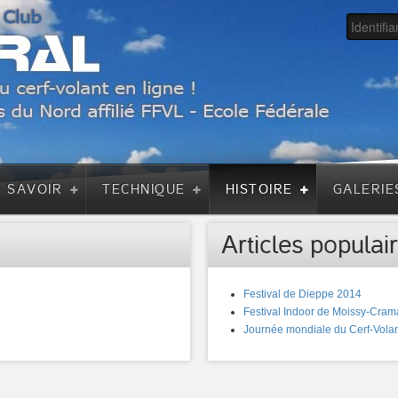
A SAVOIR
TECHNIQUE
HISTOIRE
GALERIE
Articles populair
Festival de Dieppe 2014
Festival Indoor de Moissy-Cram
Journée mondiale du Cerf-Volan