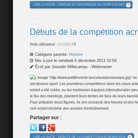
LIRE LA SUITE : ORIGINE ET HISTORIQUE DU CERF-VOLANT
Débuts de la compétition ac
Note utilisateur:
/ 0
Catégorie parente:
Histoire
Mis à jour le vendredi 6 décembre 2013 10:04
Écrit par Josselin Millecamps - Webmaster
est devenu sport. Les premières compétitions dans les cieux améri
volant a été créée, ou les meilleures équipes internationales peuve
le feu des meetings, plantent leurs tentes en face de leurs banni
Pour préparer leurs figures, ils ont consacré des heures et des he
cerf-volant réclame des années d'entraînement.
Partager sur :
LIRE LA SUITE : DÉBUTS DE LA COMPÉTITION ACROBATIQUE