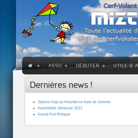
ASSO
DÉBUTER
UTILE & 
Dernières news !
Séance Kap au Hourdel en baie de Somme
Assemblée Générale 2022
Grand-Fort Philippe