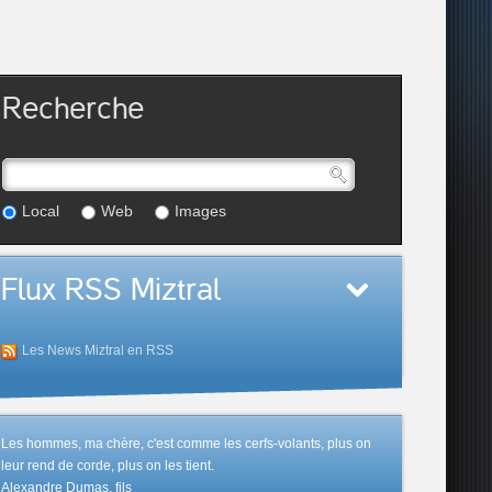
Recherche
Local
Web
Images
Flux RSS Miztral
Les News Miztral en RSS
Les hommes, ma chère, c'est comme les cerfs-volants, plus on
leur rend de corde, plus on les tient.
Alexandre Dumas, fils