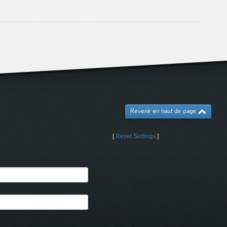
Revenir en haut de page
[
Reset Settings
]