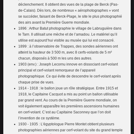
déclenchement. Il obtient des vues de la plage de Berck (Pas-
de-Calais). Dès lors, de nombreux « aérophotographes » vont
se succéder, faisant de Berck-Plage, le site le plus photographié
des airs avant la Première Guerre mondiale.
1896 : Arthur Batut photographie le village de Labruguière dans
le Tarn. Il utilisait une mèche et de l’amadou. Le matériel qu’il
utilise est aujourd’hui visible au musée qui lui est consacré.
1899 : à l’observatoire de Trappes, des sondes aériennes ont
atteint la hauteur de 3 500 m, avec 8 cerfs-volants de 5 m²
chacun, disposés à 500 m les uns des autres.
1903 (env.) : Joseph Lecornu innove en dissociant cerf-volant
principal et cerf-volant remorqueur de l’appareil
photographique. Ce qui évite de descendre le cerf-volant après
chaque prise de vues.
1914 - 1918 : le ballon joue un rôle stratégique. Entre 1915 et
1918, le Capitaine Cacquot a mis au point un ballon utilisable
par grand vent. Au cours de la Première Guerre mondiale, on
voit également apparaître les premières ascensions humaines
en cerf-volant. C’est au Capitaine Saconney que l’on doit
l’invention de ce système.
1930 - 1935 : L'égyptologue Pierre Montet obtient plusieurs
photographies aériennes par cerf-volant du site du grand temple