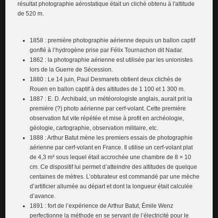
résultat photographie aérostatique était un cliché obtenu à l'altitude
de 520 m.
1858 : première photographie aérienne depuis un ballon captif
gonflé à l’hydrogène prise par Félix Tournachon dit Nadar.
1862 : la photographie aérienne est utilisée par les unionistes
lors de la Guerre de Sécession.
1880 : Le 14 juin, Paul Desmarets obtient deux clichés de
Rouen en ballon captif à des altitudes de 1 100 et 1 300 m.
1887 : E. D. Archibald, un météorologiste anglais, aurait prit la
première (?) photo aérienne par cerf-volant. Cette première
observation fut vite répétée et mise à profit en archéologie,
géologie, cartographie, observation militaire, etc.
1888 : Arthur Batut mène les premiers essais de photographie
aérienne par cerf-volant en France. Il utilise un cerf-volant plat
de 4,3 m² sous lequel était accrochée une chambre de 8 × 10
cm. Ce dispositif lui permet d’atteindre des altitudes de quelque
centaines de mètres. L’obturateur est commandé par une mèche
d’artificier allumée au départ et dont la longueur était calculée
d’avance.
1891 : fort de l’expérience de Arthur Batut, Émile Wenz
perfectionne la méthode en se servant de l’électricité pour le