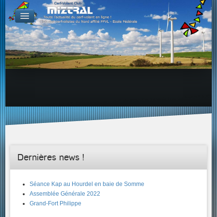
De par le monde
GALERIES
Galerie Photo
Galerie KAP
Galerie Vidéo
LIENS
Tous les liens du cerf-volant sur le Web
Proposer un lien sur votre site Web
Proposer un nouveau lien !
Forums
Adresses Clubs/Magasins
Dernières news !
Séance Kap au Hourdel en baie de Somme
Assemblée Générale 2022
Grand-Fort Philippe