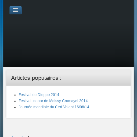
Galerie Photo
Galerie KAP
Galerie Vidéo
LIENS
Tous les liens du cerf-volant sur le Web
Proposer un lien sur votre site Web
Proposer un nouveau lien !
Forums
Adresses Clubs/Magasins
Articles populaires :
Festival de Dieppe 2014
Festival Indoor de Moissy-Cramayel 2014
Journée mondiale du Cerf-Volant 16/08/14