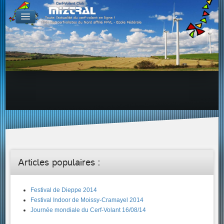
De par le monde
GALERIES
Galerie Photo
Galerie KAP
Galerie Vidéo
LIENS
Tous les liens du cerf-volant sur le Web
Proposer un lien sur votre site Web
Proposer un nouveau lien !
Forums
Adresses Clubs/Magasins
Articles populaires :
Festival de Dieppe 2014
Festival Indoor de Moissy-Cramayel 2014
Journée mondiale du Cerf-Volant 16/08/14