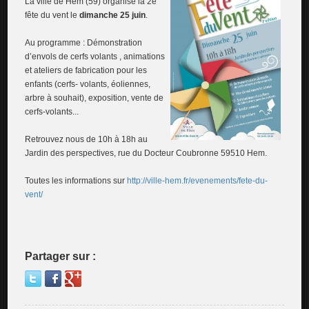
La ville de Hem (59) organise la 2e
fête du vent le
dimanche 25 juin
.
Au programme : Démonstration
d’envols de cerfs volants , animations
et ateliers de fabrication pour les
enfants (cerfs- volants, éoliennes,
arbre à souhait), exposition, vente de
cerfs-volants...
Retrouvez nous de 10h à 18h au
Jardin des perspectives, rue du Docteur Coubronne 59510 Hem.
Toutes les informations sur
http://ville-hem.fr/evenements/fete-du-
vent/
Partager sur :