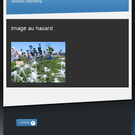
Jacques Sternberg
Image au hasard
Envoyer une copie à
votre adresse
Captcha
*
ENVOYER
LOGIN