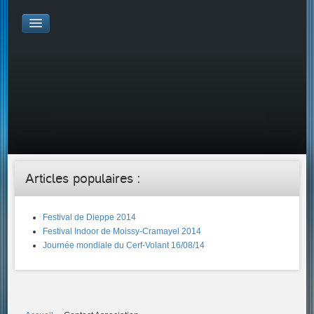
Galerie Photo
Galerie KAP
Galerie Vidéo
LIENS
Tous les liens du cerf-volant sur le Web
Proposer un lien sur votre site Web
Proposer un nouveau lien !
Forums
Adresses Clubs/Magasins
Articles populaires :
Festival de Dieppe 2014
Festival Indoor de Moissy-Cramayel 2014
Journée mondiale du Cerf-Volant 16/08/14