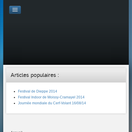
Galerie Photo
Galerie KAP
Galerie Vidéo
LIENS
Tous les liens du cerf-volant sur le Web
Proposer un lien sur votre site Web
Proposer un nouveau lien !
Forums
Adresses Clubs/Magasins
Articles populaires :
Festival de Dieppe 2014
Festival Indoor de Moissy-Cramayel 2014
Journée mondiale du Cerf-Volant 16/08/14