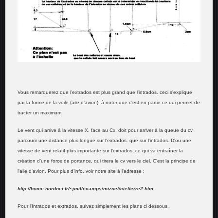
Vous remarquerez que l'extrados est plus grand que l'intrados. ceci s'explique
par la forme de la voile (aile d'avion), à noter que c'est en partie ce qui permet de
tracter un maximum.
Le vent qui arrive à la vitesse X. face au Cx, doit pour arriver à la queue du cv
parcourir une distance plus longue sur l'extrados. que sur l'intrados. D'ou une
vitesse de vent relatif plus importante sur l'extrados, ce qui va entraîner la
création d'une force de portance, qui tirera le cv vers le ciel. C'est la principe de
l'aile d'avion. Pour plus d'info, voir notre site à l'adresse :
http://home.nordnet.fr/~jmillecamps/miznet/cielterre2.htm
Pour l'Intrados et extrados. suivez simplement les plans ci dessous.