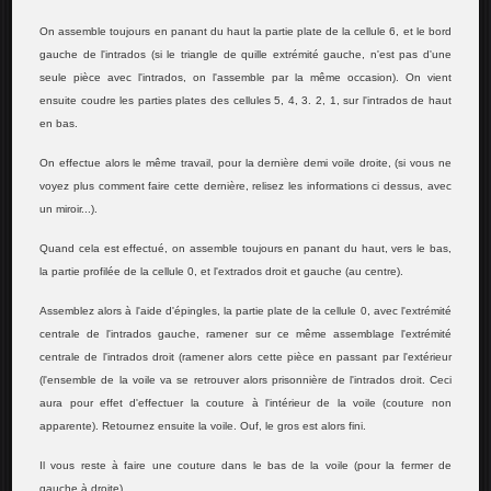
On assemble toujours en panant du haut la partie plate de la cellule 6, et le bord
gauche de l'intrados (si le triangle de quille extrémité gauche, n'est pas d'une
seule pièce avec l'intrados, on l'assemble par la même occasion). On vient
ensuite coudre les parties plates des cellules 5, 4, 3. 2, 1, sur l'intrados de haut
en bas.
On effectue alors le même travail, pour la dernière demi voile droite, (si vous ne
voyez plus comment faire cette dernière, relisez les informations ci dessus, avec
un miroir...).
Quand cela est effectué, on assemble toujours en panant du haut, vers le bas,
la partie profilée de la cellule 0, et l'extrados droit et gauche (au centre).
Assemblez alors à l'aide d'épingles, la partie plate de la cellule 0, avec l'extrémité
centrale de l'intrados gauche, ramener sur ce même assemblage l'extrémité
centrale de l'intrados droit (ramener alors cette pièce en passant par l'extérieur
(l'ensemble de la voile va se retrouver alors prisonnière de l'intrados droit. Ceci
aura pour effet d'effectuer la couture à l'intérieur de la voile (couture non
apparente). Retournez ensuite la voile. Ouf, le gros est alors fini.
Il vous reste à faire une couture dans le bas de la voile (pour la fermer de
gauche à droite).