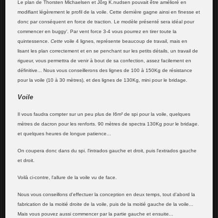
Le plan de Thorsten Michaelsen et Jôrg K.nudsen pouvait être amélioré en
modifiant légèrement le profil de la voile. Cette dernière gagne ainsi en finesse et
donc par conséquent en force de traction. Le modèle présenté sera idéal pour
commencer en buggy'. Par vent force 3-4 vous pourrez en tirer toute la
quintessence.
Cette
voile 4 lignes, représente beaucoup de travail, mais en
lisant les plan correctement et en se penchant sur les petits détails, un travail de
rigueur, vous permettra de venir à bout de sa confection, assez facilement en
définitive... Nous vous conseillerons des lignes de 100 à 150Kg de résistance
pour la voile (10 à 30 mètres), et des lignes de 130Kg, mini pour le bridage.
Voile
Il vous faudra compter sur un peu plus de I6m² de spi pour la voile, quelques
mètres de dacron pour les renforts. 90 mètres de spectra 130Kg pour le bridage.
et quelques heures de longue patience...
On coupera donc dans du spi. l'intrados gauche et droit, puis l'extrados gauche
et droit.
Voilà ci-contre, l'allure de la voile vu de face.
Nous vous conseillons d'effectuer la conception en deux temps, tout d'abord la
fabrication de la moitié droite de la voile, puis de la moitié gauche de la voile...
Mais vous pouvez aussi commencer par la partie gauche et ensuite...