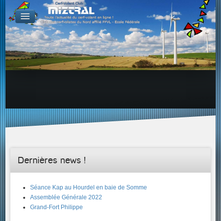
De par le monde
GALERIES
Galerie Photo
Galerie KAP
Galerie Vidéo
LIENS
Tous les liens du cerf-volant sur le Web
Proposer un lien sur votre site Web
Proposer un nouveau lien !
Forums
Adresses Clubs/Magasins
Dernières news !
Séance Kap au Hourdel en baie de Somme
Assemblée Générale 2022
Grand-Fort Philippe