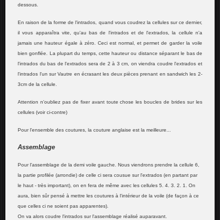
dessous.
En raison de la forme de l'intrados, quand vous coudrez la cellules sur ce dernier,
il vous apparaîtra vite, qu'au bas de l'intrados et de l'extrados, la cellule n'a
jamais une hauteur égale à zéro. Ceci est normal, et permet de garder la voile
bien gonflée. La plupart du temps, cette hauteur ou distance séparant le bas de
l'intrados du bas de l'extrados sera de 2 à 3 cm, on viendra coudre l'extrados et
l'intrados l'un sur Vautre en écrasant les deux pièces prenant en sandwich les 2-
3cm de la cellule.
Attention n'oubliez pas de fixer avant toute chose les boucles de brides sur les
cellules (voir ci-contre)
Pour l'ensemble des coutures, la couture anglaise est la meilleure...
Assemblage
Pour l'assemblage de la demi voile gauche. Nous viendrons prendre la cellule 6,
la partie profilée (arrondie) de celle ci sera cousue sur l'extrados (en partant par
le haut - très important), on en fera de même avec les cellules 5. 4. 3. 2. 1. On
aura, bien sûr pensé à mettre les coutures à l'intérieur de la voile (de façon à ce
que celles ci ne soient pas apparentes).
On va alors coudre l'intrados sur l'assemblage réalisé auparavant.