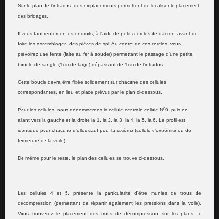
Sur le plan de l'intrados. des emplacements permettent de localiser le placement
des bridages.
Il vous faut renforcer ces endroits, à l'aide de petits cercles de dacron, avant de
faire les assemblages, des pièces de spi. Au centre de ces cercles, vous
prévoirez une fente (faite au fer à souder) permettant le passage d'une petite
boucle de sangle (1cm de large) dépassant de 1cm de l'intrados.
Cette boucle devra être fixée solidement sur chacune des cellules
correspondantes, en lieu et place prévus par le plan ci-dessous.
0
Pour les cellules, nous dénommerons la cellule centrale cellule N
0, puis en
allant vers la gauche et la droite la 1, la 2, la 3, la 4. la 5, la 6. Le profil est
identique pour chacune d'elles sauf pour la sixième (cellule d'extrémité ou de
fermeture de la voile).
De même pour le reste, le plan des cellules se trouve ci-dessous.
Les cellules 4 et 5, présente la particularité d'être munies de trous de
décompression (permettant de répartir également les pressions dans la voile).
Vous trouverez le placement des trous de décompression sur les plans ci-